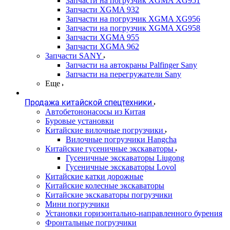
Запчасти на погрузчик XGMA XG951
Запчасти XGMA 932
Запчасти на погрузчик XGMA XG956
Запчасти на погрузчик XGMA XG958
Запчасти XGMA 955
Запчасти XGMA 962
Запчасти SANY
Запчасти на автокраны Palfinger Sany
Запчасти на перегружатели Sany
Еще
Продажа китайской спецтехники
Автобетононасосы из Китая
Буровые установки
Китайские вилочные погрузчики
Вилочные погрузчики Hangcha
Китайские гусеничные экскаваторы
Гусеничные экскаваторы Liugong
Гусеничные экскаваторы Lovol
Китайские катки дорожные
Китайские колесные экскаваторы
Китайские экскаваторы погрузчики
Мини погрузчики
Установки горизонтально-направленного бурения
Фронтальные погрузчики