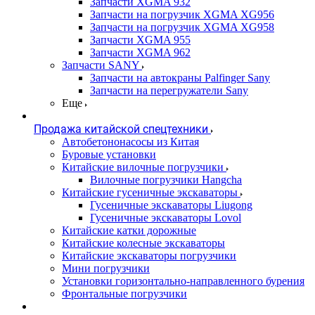
Запчасти XGMA 932
Запчасти на погрузчик XGMA XG956
Запчасти на погрузчик XGMA XG958
Запчасти XGMA 955
Запчасти XGMA 962
Запчасти SANY
Запчасти на автокраны Palfinger Sany
Запчасти на перегружатели Sany
Еще
Продажа китайской спецтехники
Автобетононасосы из Китая
Буровые установки
Китайские вилочные погрузчики
Вилочные погрузчики Hangcha
Китайские гусеничные экскаваторы
Гусеничные экскаваторы Liugong
Гусеничные экскаваторы Lovol
Китайские катки дорожные
Китайские колесные экскаваторы
Китайские экскаваторы погрузчики
Мини погрузчики
Установки горизонтально-направленного бурения
Фронтальные погрузчики