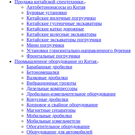
Продажа китайской спецтехники
Автобетононасосы из Китая
Буровые установки
Китайские вилочные погрузчики
Китайские гусеничные экскаваторы
Китайские катки дорожные
Китайские колесные экскаваторы
Китайские экскаваторы погрузчики
Мини погрузчики
Установки горизонтально-направленного бурения
Фронтальные погрузчики
Промышленное оборудование из Китая
Барабанные дробилки
Бетономешалки
Валковые дробилки
Вибрационные грохоты
Дизельные компрессоры
Дробильно-измельчительное оборудование
Конусные дробилки
Копровое и свайное оборудование
Магнитные сепараторы
Мобильные дробилки
Мобильные измельчители
Обогатительное оборудование
Оборудование для автомобилей