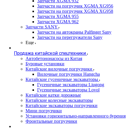
Запчасти XGMA 932
Запчасти на погрузчик XGMA XG956
Запчасти на погрузчик XGMA XG958
Запчасти XGMA 955
Запчасти XGMA 962
Запчасти SANY
Запчасти на автокраны Palfinger Sany
Запчасти на перегружатели Sany
Еще
Продажа китайской спецтехники
Автобетононасосы из Китая
Буровые установки
Китайские вилочные погрузчики
Вилочные погрузчики Hangcha
Китайские гусеничные экскаваторы
Гусеничные экскаваторы Liugong
Гусеничные экскаваторы Lovol
Китайские катки дорожные
Китайские колесные экскаваторы
Китайские экскаваторы погрузчики
Мини погрузчики
Установки горизонтально-направленного бурения
Фронтальные погрузчики