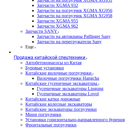
Запчасти на погрузчик XGMA XG951
Запчасти XGMA 932
Запчасти на погрузчик XGMA XG956
Запчасти на погрузчик XGMA XG958
Запчасти XGMA 955
Запчасти XGMA 962
Запчасти SANY
Запчасти на автокраны Palfinger Sany
Запчасти на перегружатели Sany
Еще
Продажа китайской спецтехники
Автобетононасосы из Китая
Буровые установки
Китайские вилочные погрузчики
Вилочные погрузчики Hangcha
Китайские гусеничные экскаваторы
Гусеничные экскаваторы Liugong
Гусеничные экскаваторы Lovol
Китайские катки дорожные
Китайские колесные экскаваторы
Китайские экскаваторы погрузчики
Мини погрузчики
Установки горизонтально-направленного бурения
Фронтальные погрузчики