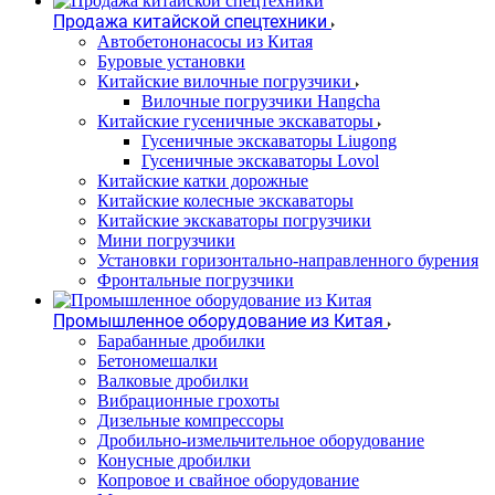
Продажа китайской спецтехники
Автобетононасосы из Китая
Буровые установки
Китайские вилочные погрузчики
Вилочные погрузчики Hangcha
Китайские гусеничные экскаваторы
Гусеничные экскаваторы Liugong
Гусеничные экскаваторы Lovol
Китайские катки дорожные
Китайские колесные экскаваторы
Китайские экскаваторы погрузчики
Мини погрузчики
Установки горизонтально-направленного бурения
Фронтальные погрузчики
Промышленное оборудование из Китая
Барабанные дробилки
Бетономешалки
Валковые дробилки
Вибрационные грохоты
Дизельные компрессоры
Дробильно-измельчительное оборудование
Конусные дробилки
Копровое и свайное оборудование