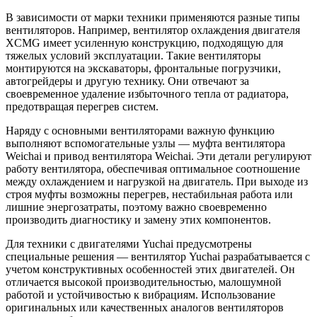
В зависимости от марки техники применяются разные типы
вентиляторов. Например, вентилятор охлаждения двигателя
XCMG имеет усиленную конструкцию, подходящую для
тяжелых условий эксплуатации. Такие вентиляторы
монтируются на экскаваторы, фронтальные погрузчики,
автогрейдеры и другую технику. Они отвечают за
своевременное удаление избыточного тепла от радиатора,
предотвращая перегрев систем.
Наряду с основными вентиляторами важную функцию
выполняют вспомогательные узлы — муфта вентилятора
Weichai и привод вентилятора Weichai. Эти детали регулируют
работу вентилятора, обеспечивая оптимальное соотношение
между охлаждением и нагрузкой на двигатель. При выходе из
строя муфты возможны перегрев, нестабильная работа или
лишние энергозатраты, поэтому важно своевременно
производить диагностику и замену этих компонентов.
Для техники с двигателями Yuchai предусмотрены
специальные решения — вентилятор Yuchai разрабатывается с
учетом конструктивных особенностей этих двигателей. Он
отличается высокой производительностью, малошумной
работой и устойчивостью к вибрациям. Использование
оригинальных или качественных аналогов вентиляторов