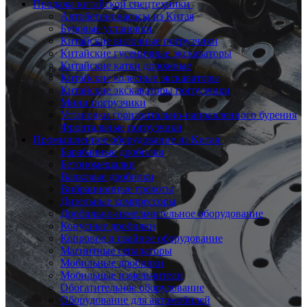
Продажа китайской спецтехники
Автобетононасосы из Китая
Буровые установки
Китайские вилочные погрузчики
Китайские гусеничные экскаваторы
Китайские катки дорожные
Китайские колесные экскаваторы
Китайские экскаваторы погрузчики
Мини погрузчики
Установки горизонтально-направленного бурения
Фронтальные погрузчики
Промышленное оборудование из Китая
Барабанные дробилки
Бетономешалки
Валковые дробилки
Вибрационные грохоты
Дизельные компрессоры
Дробильно-измельчительное оборудование
Конусные дробилки
Копровое и свайное оборудование
Магнитные сепараторы
Мобильные дробилки
Мобильные измельчители
Обогатительное оборудование
Оборудование для автомобилей