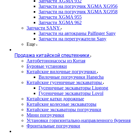
Запчасти XGMA 932
Запчасти на погрузчик XGMA XG956
Запчасти на погрузчик XGMA XG958
Запчасти XGMA 955
Запчасти XGMA 962
Запчасти SANY
Запчасти на автокраны Palfinger Sany
Запчасти на перегружатели Sany
Еще
Продажа китайской спецтехники
Автобетононасосы из Китая
Буровые установки
Китайские вилочные погрузчики
Вилочные погрузчики Hangcha
Китайские гусеничные экскаваторы
Гусеничные экскаваторы Liugong
Гусеничные экскаваторы Lovol
Китайские катки дорожные
Китайские колесные экскаваторы
Китайские экскаваторы погрузчики
Мини погрузчики
Установки горизонтально-направленного бурения
Фронтальные погрузчики