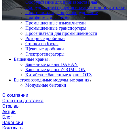
Оборудование для производства чая
Оборудование сгущения и реагентной подготовки
Питатели и подающее оборудование
Платформы для грузов
Промышленные измельчители
Промышленные транспортеры
Просеиватели для промышленности
Роторные дробилки
Станки из Китая
Щековые дробилки
Электрогенераторы
Башенные краны
Башенные краны DAHAN
Башенные краны ZOOMLION
Китайские башенные краны QTZ
Быстровозводимые модульные здания
Модульные бытовки
О компании
Оплата и доставка
Отзывы
Акции
Блог
Вакансии
Контакты