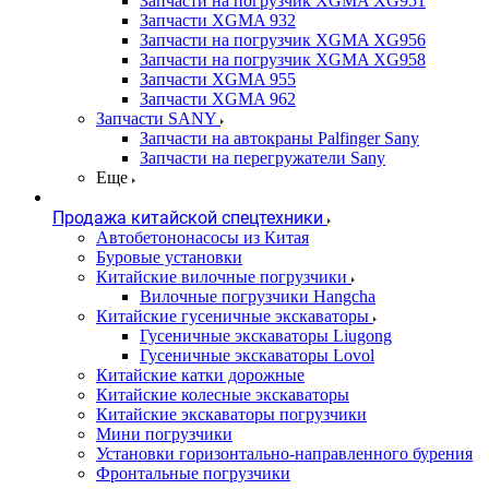
Запчасти на погрузчик XGMA XG951
Запчасти XGMA 932
Запчасти на погрузчик XGMA XG956
Запчасти на погрузчик XGMA XG958
Запчасти XGMA 955
Запчасти XGMA 962
Запчасти SANY
Запчасти на автокраны Palfinger Sany
Запчасти на перегружатели Sany
Еще
Продажа китайской спецтехники
Автобетононасосы из Китая
Буровые установки
Китайские вилочные погрузчики
Вилочные погрузчики Hangcha
Китайские гусеничные экскаваторы
Гусеничные экскаваторы Liugong
Гусеничные экскаваторы Lovol
Китайские катки дорожные
Китайские колесные экскаваторы
Китайские экскаваторы погрузчики
Мини погрузчики
Установки горизонтально-направленного бурения
Фронтальные погрузчики