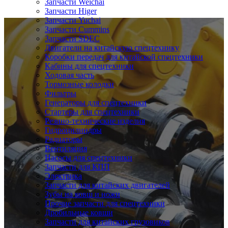
Запчасти Weichai
Запчасти Higer
Запчасти Yuchai
Запчасти Cummins
Запчасти SDEC
Двигатели на китайскую спецтехнику
Коробки передач для китайской спецтехники
Кабины для спецтехники
Ходовая часть
Тормозные колодки
Фильтры
Генераторы для спецтехники
Стартеры для спецтехники
Резино-технические изделия
Гидроцилиндры
Радиаторы
Вентиляция
Насосы для спецтехники
Запчасти для КПП
Электрика
Запчасти для китайских двигателей
Зубы на ковш и ножи
Прочие запчасти для спецтехники
Дробильные ковши
Запчасти для китайских грузовиков