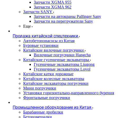
Запчасти XGMA 955
Запчасти XGMA 962
Запчасти SANY
Запчасти на автокраны Palfinger Sany
Запчасти на перегружатели Sany
Еще
Продажа китайской спецтехники
Автобетононасосы из Китая
Буровые установки
Китайские вилочные погрузчики
Вилочные погрузчики Hangcha
Китайские гусеничные экскаваторы
Гусеничные экскаваторы Liugong
Гусеничные экскаваторы Lovol
Китайские катки дорожные
Китайские колесные экскаваторы
Китайские экскаваторы погрузчики
Мини погрузчики
Установки горизонтально-направленного бурения
Фронтальные погрузчики
Промышленное оборудование из Китая
Барабанные дробилки
Бетономешалки