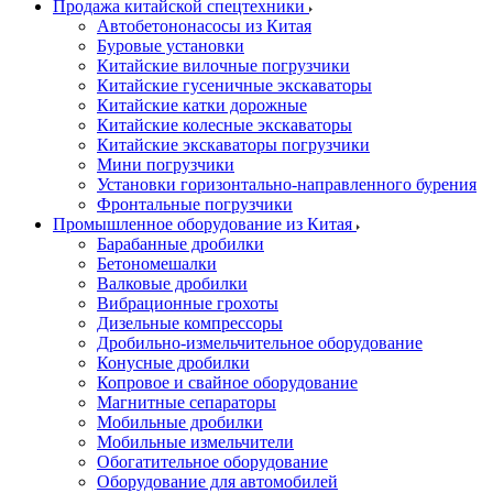
Продажа китайской спецтехники
Автобетононасосы из Китая
Буровые установки
Китайские вилочные погрузчики
Китайские гусеничные экскаваторы
Китайские катки дорожные
Китайские колесные экскаваторы
Китайские экскаваторы погрузчики
Мини погрузчики
Установки горизонтально-направленного бурения
Фронтальные погрузчики
Промышленное оборудование из Китая
Барабанные дробилки
Бетономешалки
Валковые дробилки
Вибрационные грохоты
Дизельные компрессоры
Дробильно-измельчительное оборудование
Конусные дробилки
Копровое и свайное оборудование
Магнитные сепараторы
Мобильные дробилки
Мобильные измельчители
Обогатительное оборудование
Оборудование для автомобилей