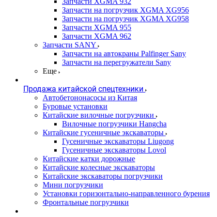
Запчасти XGMA 932
Запчасти на погрузчик XGMA XG956
Запчасти на погрузчик XGMA XG958
Запчасти XGMA 955
Запчасти XGMA 962
Запчасти SANY
Запчасти на автокраны Palfinger Sany
Запчасти на перегружатели Sany
Еще
Продажа китайской спецтехники
Автобетононасосы из Китая
Буровые установки
Китайские вилочные погрузчики
Вилочные погрузчики Hangcha
Китайские гусеничные экскаваторы
Гусеничные экскаваторы Liugong
Гусеничные экскаваторы Lovol
Китайские катки дорожные
Китайские колесные экскаваторы
Китайские экскаваторы погрузчики
Мини погрузчики
Установки горизонтально-направленного бурения
Фронтальные погрузчики