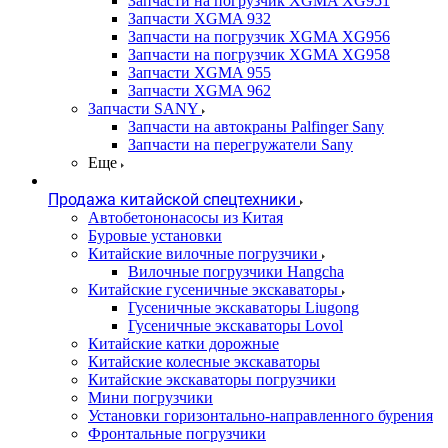
Запчасти на погрузчик XGMA XG951
Запчасти XGMA 932
Запчасти на погрузчик XGMA XG956
Запчасти на погрузчик XGMA XG958
Запчасти XGMA 955
Запчасти XGMA 962
Запчасти SANY
Запчасти на автокраны Palfinger Sany
Запчасти на перегружатели Sany
Еще
Продажа китайской спецтехники
Автобетононасосы из Китая
Буровые установки
Китайские вилочные погрузчики
Вилочные погрузчики Hangcha
Китайские гусеничные экскаваторы
Гусеничные экскаваторы Liugong
Гусеничные экскаваторы Lovol
Китайские катки дорожные
Китайские колесные экскаваторы
Китайские экскаваторы погрузчики
Мини погрузчики
Установки горизонтально-направленного бурения
Фронтальные погрузчики