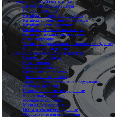
Продажа китайской спецтехники
Автобетононасосы из Китая
Буровые установки
Китайские вилочные погрузчики
Китайские гусеничные экскаваторы
Китайские катки дорожные
Китайские колесные экскаваторы
Китайские экскаваторы погрузчики
Мини погрузчики
Установки горизонтально-направленного бурения
Фронтальные погрузчики
Промышленное оборудование из Китая
Барабанные дробилки
Бетономешалки
Валковые дробилки
Вибрационные грохоты
Дизельные компрессоры
Дробильно-измельчительное оборудование
Конусные дробилки
Копровое и свайное оборудование
Магнитные сепараторы
Мобильные дробилки
Мобильные измельчители
Обогатительное оборудование
Оборудование для автомобилей