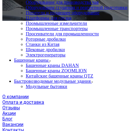
Оборудование для производства чая
Оборудование сгущения и реагентной подготовки
Питатели и подающее оборудование
Платформы для грузов
Промышленные измельчители
Промышленные транспортеры
Просеиватели для промышленности
Роторные дробилки
Станки из Китая
Щековые дробилки
Электрогенераторы
Башенные краны
Башенные краны DAHAN
Башенные краны ZOOMLION
Китайские башенные краны QTZ
Быстровозводимые модульные здания
Модульные бытовки
О компании
Оплата и доставка
Отзывы
Акции
Блог
Вакансии
Контакты