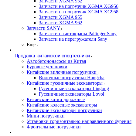
Запчасти XGMA 932
Запчасти на погрузчик XGMA XG956
Запчасти на погрузчик XGMA XG958
Запчасти XGMA 955
Запчасти XGMA 962
Запчасти SANY
Запчасти на автокраны Palfinger Sany
Запчасти на перегружатели Sany
Еще
Продажа китайской спецтехники
Автобетононасосы из Китая
Буровые установки
Китайские вилочные погрузчики
Вилочные погрузчики Hangcha
Китайские гусеничные экскаваторы
Гусеничные экскаваторы Liugong
Гусеничные экскаваторы Lovol
Китайские катки дорожные
Китайские колесные экскаваторы
Китайские экскаваторы погрузчики
Мини погрузчики
Установки горизонтально-направленного бурения
Фронтальные погрузчики