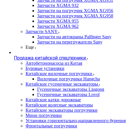
Запчасти на погрузчик XGMA XG951
Запчасти XGMA 932
Запчасти на погрузчик XGMA XG956
Запчасти на погрузчик XGMA XG958
Запчасти XGMA 955
Запчасти XGMA 962
Запчасти SANY
Запчасти на автокраны Palfinger Sany
Запчасти на перегружатели Sany
Еще
Продажа китайской спецтехники
Автобетононасосы из Китая
Буровые установки
Китайские вилочные погрузчики
Вилочные погрузчики Hangcha
Китайские гусеничные экскаваторы
Гусеничные экскаваторы Liugong
Гусеничные экскаваторы Lovol
Китайские катки дорожные
Китайские колесные экскаваторы
Китайские экскаваторы погрузчики
Мини погрузчики
Установки горизонтально-направленного бурения
Фронтальные погрузчики