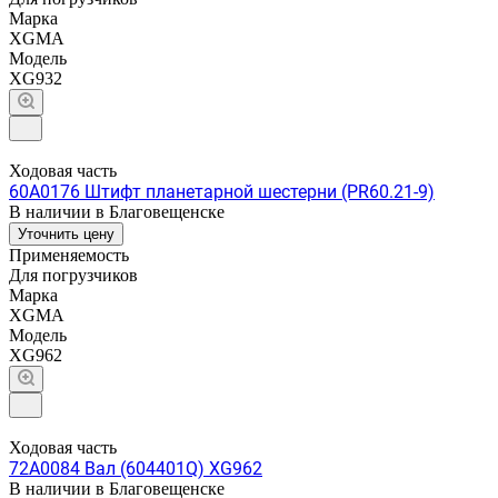
Марка
XGMA
Модель
XG932
Ходовая часть
60A0176 Штифт планетарной шестерни (PR60.21-9)
В наличии в Благовещенске
Уточнить цену
Применяемость
Для погрузчиков
Марка
XGMA
Модель
XG962
Ходовая часть
72A0084 Вал (604401Q) XG962
В наличии в Благовещенске