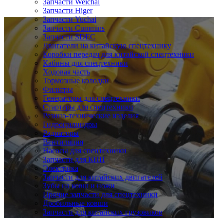
Запчасти Weichai
Запчасти Higer
Запчасти Yuchai
Запчасти Cummins
Запчасти SDEC
Двигатели на китайскую спецтехнику
Коробки передач для китайской спецтехники
Кабины для спецтехники
Ходовая часть
Тормозные колодки
Фильтры
Генераторы для спецтехники
Стартеры для спецтехники
Резино-технические изделия
Гидроцилиндры
Радиаторы
Вентиляция
Насосы для спецтехники
Запчасти для КПП
Электрика
Запчасти для китайских двигателей
Зубы на ковш и ножи
Прочие запчасти для спецтехники
Дробильные ковши
Запчасти для китайских грузовиков