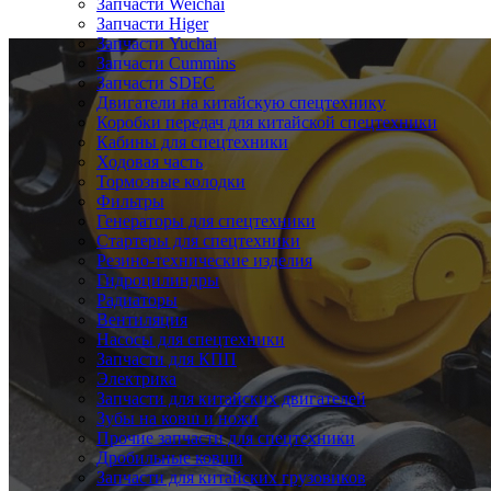
Запчасти Weichai
Запчасти Higer
Запчасти Yuchai
Запчасти Cummins
Запчасти SDEC
Двигатели на китайскую спецтехнику
Коробки передач для китайской спецтехники
Кабины для спецтехники
Ходовая часть
Тормозные колодки
Фильтры
Генераторы для спецтехники
Стартеры для спецтехники
Резино-технические изделия
Гидроцилиндры
Радиаторы
Вентиляция
Насосы для спецтехники
Запчасти для КПП
Электрика
Запчасти для китайских двигателей
Зубы на ковш и ножи
Прочие запчасти для спецтехники
Дробильные ковши
Запчасти для китайских грузовиков