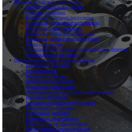
Продажа китайской спецтехники
Автобетононасосы из Китая
Буровые установки
Китайские вилочные погрузчики
Китайские гусеничные экскаваторы
Китайские катки дорожные
Китайские колесные экскаваторы
Китайские экскаваторы погрузчики
Мини погрузчики
Установки горизонтально-направленного бурения
Фронтальные погрузчики
Промышленное оборудование из Китая
Барабанные дробилки
Бетономешалки
Валковые дробилки
Вибрационные грохоты
Дизельные компрессоры
Дробильно-измельчительное оборудование
Конусные дробилки
Копровое и свайное оборудование
Магнитные сепараторы
Мобильные дробилки
Мобильные измельчители
Обогатительное оборудование
Оборудование для автомобилей