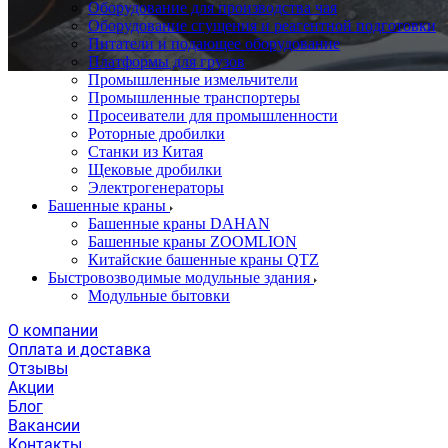
Оборудование для производства чая
Оборудование сгущения и реагентной подготовки
Питатели и подающее оборудование
Платформы для грузов
Промышленные измельчители
Промышленные транспортеры
Просеиватели для промышленности
Роторные дробилки
Станки из Китая
Щековые дробилки
Электрогенераторы
Башенные краны
Башенные краны DAHAN
Башенные краны ZOOMLION
Китайские башенные краны QTZ
Быстровозводимые модульные здания
Модульные бытовки
О компании
Оплата и доставка
Отзывы
Акции
Блог
Вакансии
Контакты