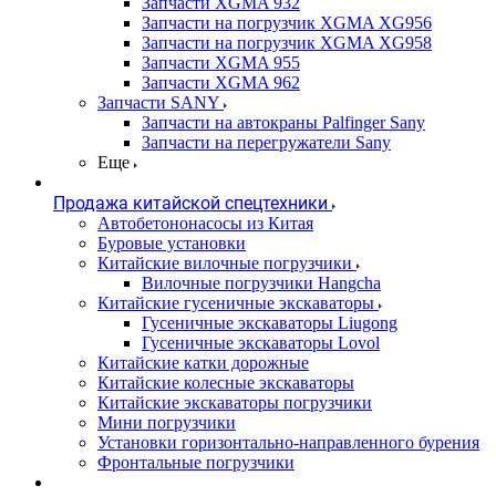
Запчасти XGMA 932
Запчасти на погрузчик XGMA XG956
Запчасти на погрузчик XGMA XG958
Запчасти XGMA 955
Запчасти XGMA 962
Запчасти SANY
Запчасти на автокраны Palfinger Sany
Запчасти на перегружатели Sany
Еще
Продажа китайской спецтехники
Автобетононасосы из Китая
Буровые установки
Китайские вилочные погрузчики
Вилочные погрузчики Hangcha
Китайские гусеничные экскаваторы
Гусеничные экскаваторы Liugong
Гусеничные экскаваторы Lovol
Китайские катки дорожные
Китайские колесные экскаваторы
Китайские экскаваторы погрузчики
Мини погрузчики
Установки горизонтально-направленного бурения
Фронтальные погрузчики