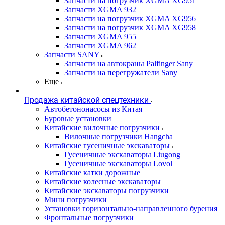
Запчасти на погрузчик XGMA XG951
Запчасти XGMA 932
Запчасти на погрузчик XGMA XG956
Запчасти на погрузчик XGMA XG958
Запчасти XGMA 955
Запчасти XGMA 962
Запчасти SANY
Запчасти на автокраны Palfinger Sany
Запчасти на перегружатели Sany
Еще
Продажа китайской спецтехники
Автобетононасосы из Китая
Буровые установки
Китайские вилочные погрузчики
Вилочные погрузчики Hangcha
Китайские гусеничные экскаваторы
Гусеничные экскаваторы Liugong
Гусеничные экскаваторы Lovol
Китайские катки дорожные
Китайские колесные экскаваторы
Китайские экскаваторы погрузчики
Мини погрузчики
Установки горизонтально-направленного бурения
Фронтальные погрузчики