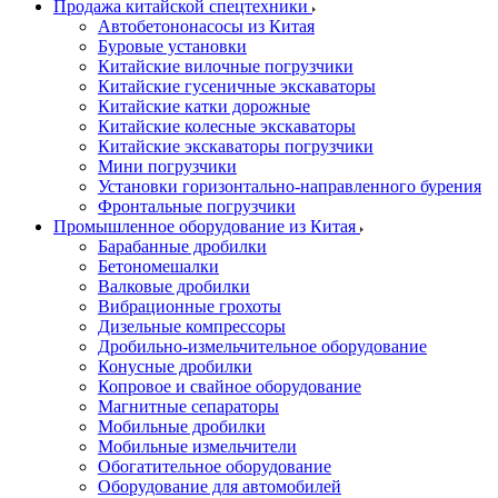
Продажа китайской спецтехники
Автобетононасосы из Китая
Буровые установки
Китайские вилочные погрузчики
Китайские гусеничные экскаваторы
Китайские катки дорожные
Китайские колесные экскаваторы
Китайские экскаваторы погрузчики
Мини погрузчики
Установки горизонтально-направленного бурения
Фронтальные погрузчики
Промышленное оборудование из Китая
Барабанные дробилки
Бетономешалки
Валковые дробилки
Вибрационные грохоты
Дизельные компрессоры
Дробильно-измельчительное оборудование
Конусные дробилки
Копровое и свайное оборудование
Магнитные сепараторы
Мобильные дробилки
Мобильные измельчители
Обогатительное оборудование
Оборудование для автомобилей