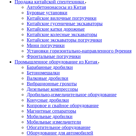
Продажа китайской спецтехники
Автобетононасосы из Китая
Буровые установки
Китайские вилочные погрузчики
Китайские гусеничные экскаваторы
Китайские катки дорожные
Китайские колесные экскаваторы
Китайские экскаваторы погрузчики
Мини погрузчики
Установки горизонтально-направленного бурения
Фронтальные погрузчики
Промышленное оборудование из Китая
Барабанные дробилки
Бетономешалки
Валковые дробилки
Вибрационные грохоты
Дизельные компрессоры
Дробильно-измельчительное оборудование
Конусные дробилки
Копровое и свайное оборудование
Магнитные сепараторы
Мобильные дробилки
Мобильные измельчители
Обогатительное оборудование
Оборудование для автомобилей