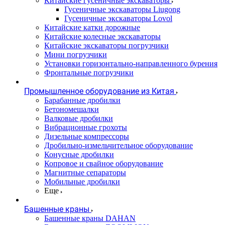
Китайские гусеничные экскаваторы
Гусеничные экскаваторы Liugong
Гусеничные экскаваторы Lovol
Китайские катки дорожные
Китайские колесные экскаваторы
Китайские экскаваторы погрузчики
Мини погрузчики
Установки горизонтально-направленного бурения
Фронтальные погрузчики
Промышленное оборудование из Китая
Барабанные дробилки
Бетономешалки
Валковые дробилки
Вибрационные грохоты
Дизельные компрессоры
Дробильно-измельчительное оборудование
Конусные дробилки
Копровое и свайное оборудование
Магнитные сепараторы
Мобильные дробилки
Еще
Башенные краны
Башенные краны DAHAN