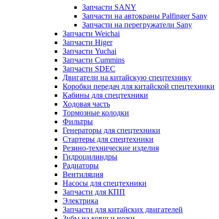
Запчасти SANY
Запчасти на автокраны Palfinger Sany
Запчасти на перегружатели Sany
Запчасти Weichai
Запчасти Higer
Запчасти Yuchai
Запчасти Cummins
Запчасти SDEC
Двигатели на китайскую спецтехнику
Коробки передач для китайской спецтехники
Кабины для спецтехники
Ходовая часть
Тормозные колодки
Фильтры
Генераторы для спецтехники
Стартеры для спецтехники
Резино-технические изделия
Гидроцилиндры
Радиаторы
Вентиляция
Насосы для спецтехники
Запчасти для КПП
Электрика
Запчасти для китайских двигателей
Зубы на ковш и ножи