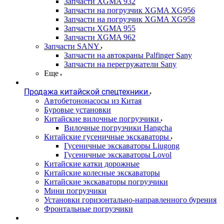
Запчасти XGMA 932
Запчасти на погрузчик XGMA XG956
Запчасти на погрузчик XGMA XG958
Запчасти XGMA 955
Запчасти XGMA 962
Запчасти SANY
Запчасти на автокраны Palfinger Sany
Запчасти на перегружатели Sany
Еще
Продажа китайской спецтехники
Автобетононасосы из Китая
Буровые установки
Китайские вилочные погрузчики
Вилочные погрузчики Hangcha
Китайские гусеничные экскаваторы
Гусеничные экскаваторы Liugong
Гусеничные экскаваторы Lovol
Китайские катки дорожные
Китайские колесные экскаваторы
Китайские экскаваторы погрузчики
Мини погрузчики
Установки горизонтально-направленного бурения
Фронтальные погрузчики