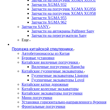
Запчасти на погрузчик XGMA XG951
Запчасти XGMA 932
Запчасти на погрузчик XGMA XG956
Запчасти на погрузчик XGMA XG958
Запчасти XGMA 955
Запчасти XGMA 962
Запчасти SANY
Запчасти на автокраны Palfinger Sany
Запчасти на перегружатели Sany
Еще
Продажа китайской спецтехники
Автобетононасосы из Китая
Буровые установки
Китайские вилочные погрузчики
Вилочные погрузчики Hangcha
Китайские гусеничные экскаваторы
Гусеничные экскаваторы Liugong
Гусеничные экскаваторы Lovol
Китайские катки дорожные
Китайские колесные экскаваторы
Китайские экскаваторы погрузчики
Мини погрузчики
Установки горизонтально-направленного бурения
Фронтальные погрузчики