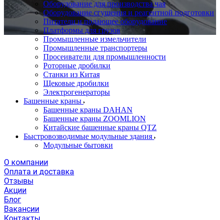
Оборудование для производства чая
Оборудование сгущения и реагентной подготовки
Питатели и подающее оборудование
Платформы для грузов
Промышленные измельчители
Промышленные транспортеры
Просеиватели для промышленности
Роторные дробилки
Станки из Китая
Щековые дробилки
Электрогенераторы
Башенные краны
Башенные краны DAHAN
Башенные краны ZOOMLION
Китайские башенные краны QTZ
Быстровозводимые модульные здания
Модульные бытовки
О компании
Оплата и доставка
Отзывы
Акции
Блог
Вакансии
Контакты