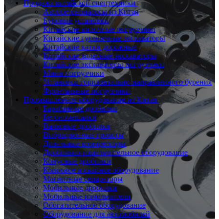
Продажа китайской спецтехники
Автобетононасосы из Китая
Буровые установки
Китайские вилочные погрузчики
Китайские гусеничные экскаваторы
Китайские катки дорожные
Китайские колесные экскаваторы
Китайские экскаваторы погрузчики
Мини погрузчики
Установки горизонтально-направленного бурения
Фронтальные погрузчики
Промышленное оборудование из Китая
Барабанные дробилки
Бетономешалки
Валковые дробилки
Вибрационные грохоты
Дизельные компрессоры
Дробильно-измельчительное оборудование
Конусные дробилки
Копровое и свайное оборудование
Магнитные сепараторы
Мобильные дробилки
Мобильные измельчители
Обогатительное оборудование
Оборудование для автомобилей