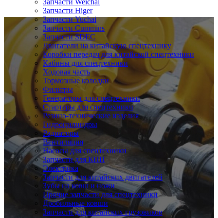
Запчасти Weichai
Запчасти Higer
Запчасти Yuchai
Запчасти Cummins
Запчасти SDEC
Двигатели на китайскую спецтехнику
Коробки передач для китайской спецтехники
Кабины для спецтехники
Ходовая часть
Тормозные колодки
Фильтры
Генераторы для спецтехники
Стартеры для спецтехники
Резино-технические изделия
Гидроцилиндры
Радиаторы
Вентиляция
Насосы для спецтехники
Запчасти для КПП
Электрика
Запчасти для китайских двигателей
Зубы на ковш и ножи
Прочие запчасти для спецтехники
Дробильные ковши
Запчасти для китайских грузовиков