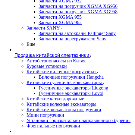
Запчасти XGMA 932
Запчасти на погрузчик XGMA XG956
Запчасти на погрузчик XGMA XG958
Запчасти XGMA 955
Запчасти XGMA 962
Запчасти SANY
Запчасти на автокраны Palfinger Sany
Запчасти на перегружатели Sany
Еще
Продажа китайской спецтехники
Автобетононасосы из Китая
Буровые установки
Китайские вилочные погрузчики
Вилочные погрузчики Hangcha
Китайские гусеничные экскаваторы
Гусеничные экскаваторы Liugong
Гусеничные экскаваторы Lovol
Китайские катки дорожные
Китайские колесные экскаваторы
Китайские экскаваторы погрузчики
Мини погрузчики
Установки горизонтально-направленного бурения
Фронтальные погрузчики