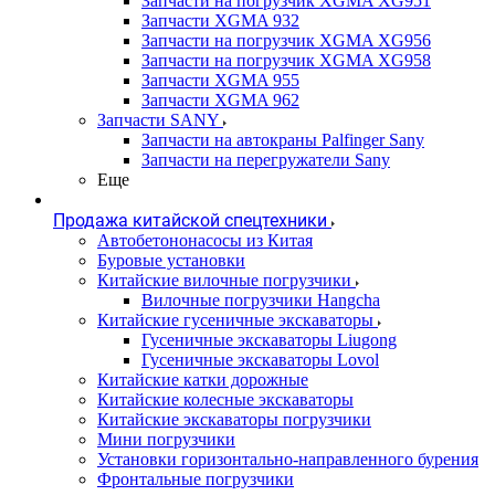
Запчасти на погрузчик XGMA XG951
Запчасти XGMA 932
Запчасти на погрузчик XGMA XG956
Запчасти на погрузчик XGMA XG958
Запчасти XGMA 955
Запчасти XGMA 962
Запчасти SANY
Запчасти на автокраны Palfinger Sany
Запчасти на перегружатели Sany
Еще
Продажа китайской спецтехники
Автобетононасосы из Китая
Буровые установки
Китайские вилочные погрузчики
Вилочные погрузчики Hangcha
Китайские гусеничные экскаваторы
Гусеничные экскаваторы Liugong
Гусеничные экскаваторы Lovol
Китайские катки дорожные
Китайские колесные экскаваторы
Китайские экскаваторы погрузчики
Мини погрузчики
Установки горизонтально-направленного бурения
Фронтальные погрузчики