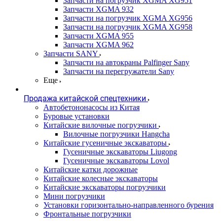
Запчасти на погрузчик XGMA XG951
Запчасти XGMA 932
Запчасти на погрузчик XGMA XG956
Запчасти на погрузчик XGMA XG958
Запчасти XGMA 955
Запчасти XGMA 962
Запчасти SANY
Запчасти на автокраны Palfinger Sany
Запчасти на перегружатели Sany
Еще
Продажа китайской спецтехники
Автобетононасосы из Китая
Буровые установки
Китайские вилочные погрузчики
Вилочные погрузчики Hangcha
Китайские гусеничные экскаваторы
Гусеничные экскаваторы Liugong
Гусеничные экскаваторы Lovol
Китайские катки дорожные
Китайские колесные экскаваторы
Китайские экскаваторы погрузчики
Мини погрузчики
Установки горизонтально-направленного бурения
Фронтальные погрузчики