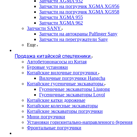
Запчасти XGMA 932
Запчасти на погрузчик XGMA XG956
Запчасти на погрузчик XGMA XG958
Запчасти XGMA 955
Запчасти XGMA 962
Запчасти SANY
Запчасти на автокраны Palfinger Sany
Запчасти на перегружатели Sany
Еще
Продажа китайской спецтехники
Автобетононасосы из Китая
Буровые установки
Китайские вилочные погрузчики
Вилочные погрузчики Hangcha
Китайские гусеничные экскаваторы
Гусеничные экскаваторы Liugong
Гусеничные экскаваторы Lovol
Китайские катки дорожные
Китайские колесные экскаваторы
Китайские экскаваторы погрузчики
Мини погрузчики
Установки горизонтально-направленного бурения
Фронтальные погрузчики