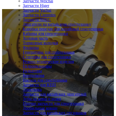
Запчасти Weichai
Запчасти Higer
Запчасти Yuchai
Запчасти Cummins
Запчасти SDEC
Двигатели на китайскую спецтехнику
Коробки передач для китайской спецтехники
Кабины для спецтехники
Ходовая часть
Тормозные колодки
Фильтры
Генераторы для спецтехники
Стартеры для спецтехники
Резино-технические изделия
Гидроцилиндры
Радиаторы
Вентиляция
Насосы для спецтехники
Запчасти для КПП
Электрика
Запчасти для китайских двигателей
Зубы на ковш и ножи
Прочие запчасти для спецтехники
Дробильные ковши
Запчасти для китайских грузовиков