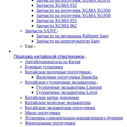
Запчасти на погрузчик XGMA XG951
Запчасти XGMA 932
Запчасти на погрузчик XGMA XG956
Запчасти на погрузчик XGMA XG958
Запчасти XGMA 955
Запчасти XGMA 962
Запчасти SANY
Запчасти на автокраны Palfinger Sany
Запчасти на перегружатели Sany
Еще
Продажа китайской спецтехники
Автобетононасосы из Китая
Буровые установки
Китайские вилочные погрузчики
Вилочные погрузчики Hangcha
Китайские гусеничные экскаваторы
Гусеничные экскаваторы Liugong
Гусеничные экскаваторы Lovol
Китайские катки дорожные
Китайские колесные экскаваторы
Китайские экскаваторы погрузчики
Мини погрузчики
Установки горизонтально-направленного бурения
Фронтальные погрузчики