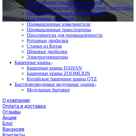
Оборудование для производства чая
Оборудование сгущения и реагентной подготовки
Питатели и подающее оборудование
Платформы для грузов
Промышленные измельчители
Промышленные транспортеры
Просеиватели для промышленности
Роторные дробилки
Станки из Китая
Щековые дробилки
Электрогенераторы
Башенные краны
Башенные краны DAHAN
Башенные краны ZOOMLION
Китайские башенные краны QTZ
Быстровозводимые модульные здания
Модульные бытовки
О компании
Оплата и доставка
Отзывы
Акции
Блог
Вакансии
Контакты