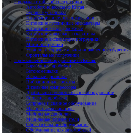
Продажа китайской спецтехники
Автобетононасосы из Китая
Буровые установки
Китайские вилочные погрузчики
Китайские гусеничные экскаваторы
Китайские катки дорожные
Китайские колесные экскаваторы
Китайские экскаваторы погрузчики
Мини погрузчики
Установки горизонтально-направленного бурения
Фронтальные погрузчики
Промышленное оборудование из Китая
Барабанные дробилки
Бетономешалки
Валковые дробилки
Вибрационные грохоты
Дизельные компрессоры
Дробильно-измельчительное оборудование
Конусные дробилки
Копровое и свайное оборудование
Магнитные сепараторы
Мобильные дробилки
Мобильные измельчители
Обогатительное оборудование
Оборудование для автомобилей