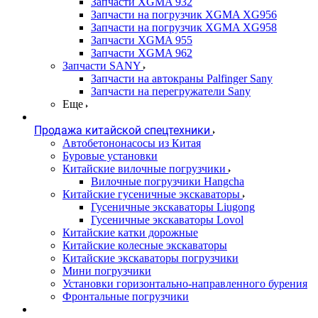
Запчасти XGMA 932
Запчасти на погрузчик XGMA XG956
Запчасти на погрузчик XGMA XG958
Запчасти XGMA 955
Запчасти XGMA 962
Запчасти SANY
Запчасти на автокраны Palfinger Sany
Запчасти на перегружатели Sany
Еще
Продажа китайской спецтехники
Автобетононасосы из Китая
Буровые установки
Китайские вилочные погрузчики
Вилочные погрузчики Hangcha
Китайские гусеничные экскаваторы
Гусеничные экскаваторы Liugong
Гусеничные экскаваторы Lovol
Китайские катки дорожные
Китайские колесные экскаваторы
Китайские экскаваторы погрузчики
Мини погрузчики
Установки горизонтально-направленного бурения
Фронтальные погрузчики