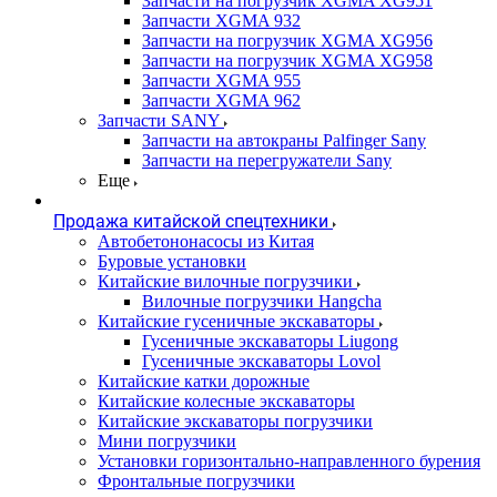
Запчасти на погрузчик XGMA XG951
Запчасти XGMA 932
Запчасти на погрузчик XGMA XG956
Запчасти на погрузчик XGMA XG958
Запчасти XGMA 955
Запчасти XGMA 962
Запчасти SANY
Запчасти на автокраны Palfinger Sany
Запчасти на перегружатели Sany
Еще
Продажа китайской спецтехники
Автобетононасосы из Китая
Буровые установки
Китайские вилочные погрузчики
Вилочные погрузчики Hangcha
Китайские гусеничные экскаваторы
Гусеничные экскаваторы Liugong
Гусеничные экскаваторы Lovol
Китайские катки дорожные
Китайские колесные экскаваторы
Китайские экскаваторы погрузчики
Мини погрузчики
Установки горизонтально-направленного бурения
Фронтальные погрузчики