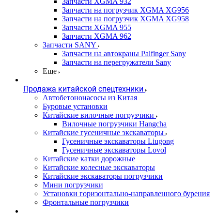
Запчасти XGMA 932
Запчасти на погрузчик XGMA XG956
Запчасти на погрузчик XGMA XG958
Запчасти XGMA 955
Запчасти XGMA 962
Запчасти SANY
Запчасти на автокраны Palfinger Sany
Запчасти на перегружатели Sany
Еще
Продажа китайской спецтехники
Автобетононасосы из Китая
Буровые установки
Китайские вилочные погрузчики
Вилочные погрузчики Hangcha
Китайские гусеничные экскаваторы
Гусеничные экскаваторы Liugong
Гусеничные экскаваторы Lovol
Китайские катки дорожные
Китайские колесные экскаваторы
Китайские экскаваторы погрузчики
Мини погрузчики
Установки горизонтально-направленного бурения
Фронтальные погрузчики