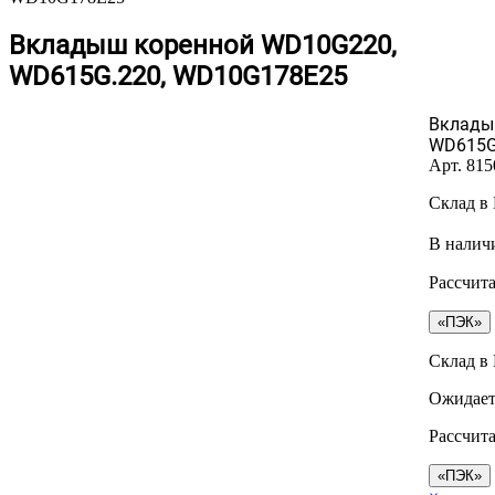
Вкладыш коренной WD10G220,
WD615G.220, WD10G178E25
Вклады
WD615G
Арт.
815
Склад в
В наличи
Рассчита
«ПЭК»
Склад в
Ожидает
Рассчита
«ПЭК»