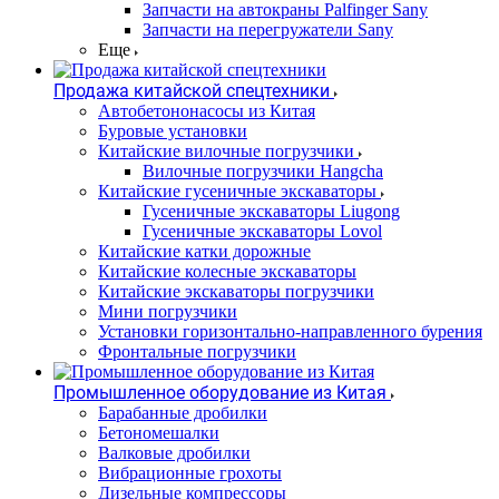
Запчасти на автокраны Palfinger Sany
Запчасти на перегружатели Sany
Еще
Продажа китайской спецтехники
Автобетононасосы из Китая
Буровые установки
Китайские вилочные погрузчики
Вилочные погрузчики Hangcha
Китайские гусеничные экскаваторы
Гусеничные экскаваторы Liugong
Гусеничные экскаваторы Lovol
Китайские катки дорожные
Китайские колесные экскаваторы
Китайские экскаваторы погрузчики
Мини погрузчики
Установки горизонтально-направленного бурения
Фронтальные погрузчики
Промышленное оборудование из Китая
Барабанные дробилки
Бетономешалки
Валковые дробилки
Вибрационные грохоты
Дизельные компрессоры