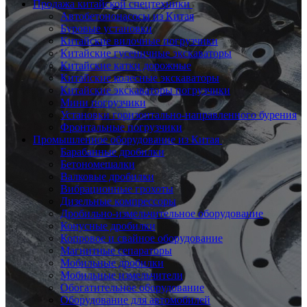
Продажа китайской спецтехники
Автобетононасосы из Китая
Буровые установки
Китайские вилочные погрузчики
Китайские гусеничные экскаваторы
Китайские катки дорожные
Китайские колесные экскаваторы
Китайские экскаваторы погрузчики
Мини погрузчики
Установки горизонтально-направленного бурения
Фронтальные погрузчики
Промышленное оборудование из Китая
Барабанные дробилки
Бетономешалки
Валковые дробилки
Вибрационные грохоты
Дизельные компрессоры
Дробильно-измельчительное оборудование
Конусные дробилки
Копровое и свайное оборудование
Магнитные сепараторы
Мобильные дробилки
Мобильные измельчители
Обогатительное оборудование
Оборудование для автомобилей