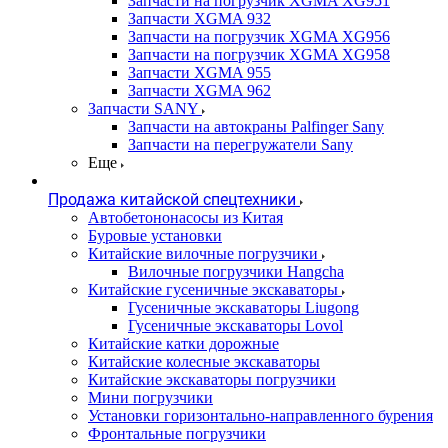
Запчасти на погрузчик XGMA XG951
Запчасти XGMA 932
Запчасти на погрузчик XGMA XG956
Запчасти на погрузчик XGMA XG958
Запчасти XGMA 955
Запчасти XGMA 962
Запчасти SANY
Запчасти на автокраны Palfinger Sany
Запчасти на перегружатели Sany
Еще
Продажа китайской спецтехники
Автобетононасосы из Китая
Буровые установки
Китайские вилочные погрузчики
Вилочные погрузчики Hangcha
Китайские гусеничные экскаваторы
Гусеничные экскаваторы Liugong
Гусеничные экскаваторы Lovol
Китайские катки дорожные
Китайские колесные экскаваторы
Китайские экскаваторы погрузчики
Мини погрузчики
Установки горизонтально-направленного бурения
Фронтальные погрузчики