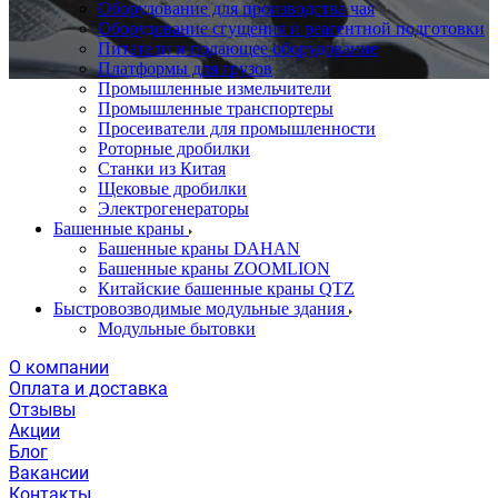
Оборудование для производства чая
Оборудование сгущения и реагентной подготовки
Питатели и подающее оборудование
Платформы для грузов
Промышленные измельчители
Промышленные транспортеры
Просеиватели для промышленности
Роторные дробилки
Станки из Китая
Щековые дробилки
Электрогенераторы
Башенные краны
Башенные краны DAHAN
Башенные краны ZOOMLION
Китайские башенные краны QTZ
Быстровозводимые модульные здания
Модульные бытовки
О компании
Оплата и доставка
Отзывы
Акции
Блог
Вакансии
Контакты