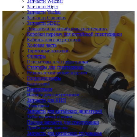
Запчасти Weichai
Запчасти Higer
Запчасти Yuchai
Запчасти Cummins
Запчасти SDEC
Двигатели на китайскую спецтехнику
Коробки передач для китайской спецтехники
Кабины для спецтехники
Ходовая часть
Тормозные колодки
Фильтры
Генераторы для спецтехники
Стартеры для спецтехники
Резино-технические изделия
Гидроцилиндры
Радиаторы
Вентиляция
Насосы для спецтехники
Запчасти для КПП
Электрика
Запчасти для китайских двигателей
Зубы на ковш и ножи
Прочие запчасти для спецтехники
Дробильные ковши
Запчасти для китайских грузовиков