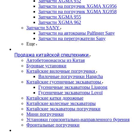
Запчасти XGMA 932
Запчасти на погрузчик XGMA XG956
Запчасти на погрузчик XGMA XG958
Запчасти XGMA 955
Запчасти XGMA 962
Запчасти SANY
Запчасти на автокраны Palfinger Sany
Запчасти на перегружатели Sany
Еще
Продажа китайской спецтехники
Автобетононасосы из Китая
Буровые установки
Китайские вилочные погрузчики
Вилочные погрузчики Hangcha
Китайские гусеничные экскаваторы
Гусеничные экскаваторы Liugong
Гусеничные экскаваторы Lovol
Китайские катки дорожные
Китайские колесные экскаваторы
Китайские экскаваторы погрузчики
Мини погрузчики
Установки горизонтально-направленного бурения
Фронтальные погрузчики