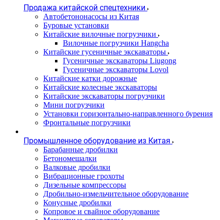
Продажа китайской спецтехники
Автобетононасосы из Китая
Буровые установки
Китайские вилочные погрузчики
Вилочные погрузчики Hangcha
Китайские гусеничные экскаваторы
Гусеничные экскаваторы Liugong
Гусеничные экскаваторы Lovol
Китайские катки дорожные
Китайские колесные экскаваторы
Китайские экскаваторы погрузчики
Мини погрузчики
Установки горизонтально-направленного бурения
Фронтальные погрузчики
Промышленное оборудование из Китая
Барабанные дробилки
Бетономешалки
Валковые дробилки
Вибрационные грохоты
Дизельные компрессоры
Дробильно-измельчительное оборудование
Конусные дробилки
Копровое и свайное оборудование