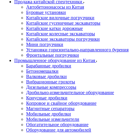
Продажа китайской спецтехники
Автобетононасосы из Китая
Буровые установки
Китайские вилочные погрузчики
Китайские гусеничные экскаваторы
Китайские катки дорожные
Китайские колесные экскаваторы
Китайские экскаваторы погрузчики
Мини погрузчики
Установки горизонтально-направленного бурения
Фронтальные погрузчики
Промышленное оборудование из Китая
Барабанные дробилки
Бетономешалки
Валковые дробилки
Вибрационные грохоты
Дизельные компрессоры
Дробильно-измельчительное оборудование
Конусные дробилки
Копровое и свайное оборудование
Магнитные сепараторы
Мобильные дробилки
Мобильные измельчители
Обогатительное оборудование
Оборудование для автомобилей