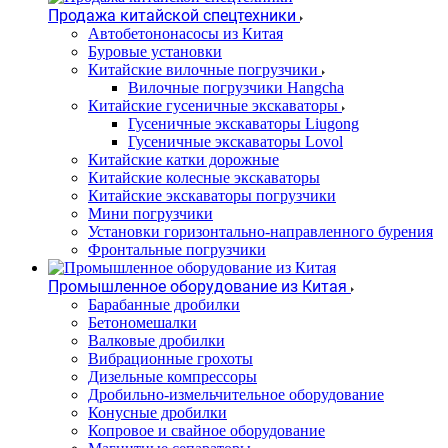
Продажа китайской спецтехники
Автобетононасосы из Китая
Буровые установки
Китайские вилочные погрузчики
Вилочные погрузчики Hangcha
Китайские гусеничные экскаваторы
Гусеничные экскаваторы Liugong
Гусеничные экскаваторы Lovol
Китайские катки дорожные
Китайские колесные экскаваторы
Китайские экскаваторы погрузчики
Мини погрузчики
Установки горизонтально-направленного бурения
Фронтальные погрузчики
Промышленное оборудование из Китая
Барабанные дробилки
Бетономешалки
Валковые дробилки
Вибрационные грохоты
Дизельные компрессоры
Дробильно-измельчительное оборудование
Конусные дробилки
Копровое и свайное оборудование