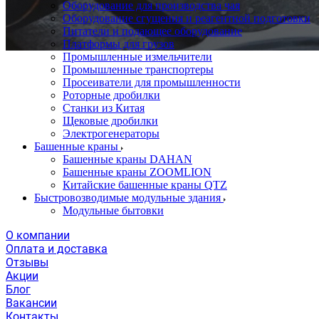
Оборудование для производства чая
Оборудование сгущения и реагентной подготовки
Питатели и подающее оборудование
Платформы для грузов
Промышленные измельчители
Промышленные транспортеры
Просеиватели для промышленности
Роторные дробилки
Станки из Китая
Щековые дробилки
Электрогенераторы
Башенные краны
Башенные краны DAHAN
Башенные краны ZOOMLION
Китайские башенные краны QTZ
Быстровозводимые модульные здания
Модульные бытовки
О компании
Оплата и доставка
Отзывы
Акции
Блог
Вакансии
Контакты