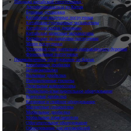
Продажа китайской спецтехники
Автобетононасосы из Китая
Буровые установки
Китайские вилочные погрузчики
Китайские гусеничные экскаваторы
Китайские катки дорожные
Китайские колесные экскаваторы
Китайские экскаваторы погрузчики
Мини погрузчики
Установки горизонтально-направленного бурения
Фронтальные погрузчики
Промышленное оборудование из Китая
Барабанные дробилки
Бетономешалки
Валковые дробилки
Вибрационные грохоты
Дизельные компрессоры
Дробильно-измельчительное оборудование
Конусные дробилки
Копровое и свайное оборудование
Магнитные сепараторы
Мобильные дробилки
Мобильные измельчители
Обогатительное оборудование
Оборудование для автомобилей