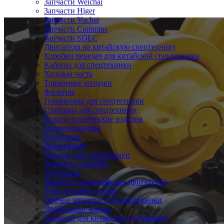
Запчасти Weichai
Запчасти Higer
Запчасти Yuchai
Запчасти Cummins
Запчасти SDEC
Двигатели на китайскую спецтехнику
Коробки передач для китайской спецтехники
Кабины для спецтехники
Ходовая часть
Тормозные колодки
Фильтры
Генераторы для спецтехники
Стартеры для спецтехники
Резино-технические изделия
Гидроцилиндры
Радиаторы
Вентиляция
Насосы для спецтехники
Запчасти для КПП
Электрика
Запчасти для китайских двигателей
Зубы на ковш и ножи
Прочие запчасти для спецтехники
Дробильные ковши
Запчасти для китайских грузовиков