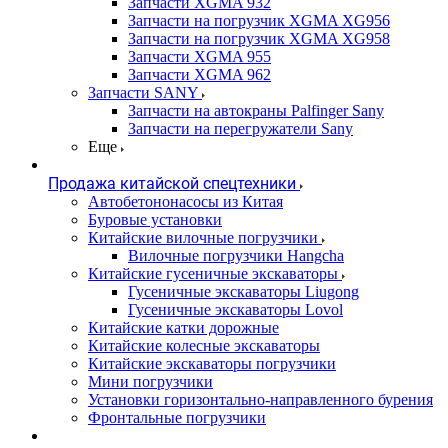
Запчасти XGMA 932
Запчасти на погрузчик XGMA XG956
Запчасти на погрузчик XGMA XG958
Запчасти XGMA 955
Запчасти XGMA 962
Запчасти SANY
Запчасти на автокраны Palfinger Sany
Запчасти на перегружатели Sany
Еще
Продажа китайской спецтехники
Автобетононасосы из Китая
Буровые установки
Китайские вилочные погрузчики
Вилочные погрузчики Hangcha
Китайские гусеничные экскаваторы
Гусеничные экскаваторы Liugong
Гусеничные экскаваторы Lovol
Китайские катки дорожные
Китайские колесные экскаваторы
Китайские экскаваторы погрузчики
Мини погрузчики
Установки горизонтально-направленного бурения
Фронтальные погрузчики