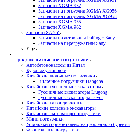
Запчасти на погрузчик XGMA XG951
Запчасти XGMA 932
Запчасти на погрузчик XGMA XG956
Запчасти на погрузчик XGMA XG958
Запчасти XGMA 955
Запчасти XGMA 962
Запчасти SANY
Запчасти на автокраны Palfinger Sany
Запчасти на перегружатели Sany
Еще
Продажа китайской спецтехники
Автобетононасосы из Китая
Буровые установки
Китайские вилочные погрузчики
Вилочные погрузчики Hangcha
Китайские гусеничные экскаваторы
Гусеничные экскаваторы Liugong
Гусеничные экскаваторы Lovol
Китайские катки дорожные
Китайские колесные экскаваторы
Китайские экскаваторы погрузчики
Мини погрузчики
Установки горизонтально-направленного бурения
Фронтальные погрузчики