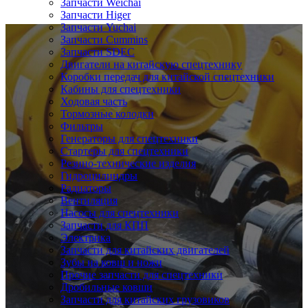
Запчасти Weichai
Запчасти Higer
Запчасти Yuchai
Запчасти Cummins
Запчасти SDEC
Двигатели на китайскую спецтехнику
Коробки передач для китайской спецтехники
Кабины для спецтехники
Ходовая часть
Тормозные колодки
Фильтры
Генераторы для спецтехники
Стартеры для спецтехники
Резино-технические изделия
Гидроцилиндры
Радиаторы
Вентиляция
Насосы для спецтехники
Запчасти для КПП
Электрика
Запчасти для китайских двигателей
Зубы на ковш и ножи
Прочие запчасти для спецтехники
Дробильные ковши
Запчасти для китайских грузовиков