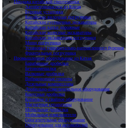
Продажа китайской спецтехники
Автобетононасосы из Китая
Буровые установки
Китайские вилочные погрузчики
Китайские гусеничные экскаваторы
Китайские катки дорожные
Китайские колесные экскаваторы
Китайские экскаваторы погрузчики
Мини погрузчики
Установки горизонтально-направленного бурения
Фронтальные погрузчики
Промышленное оборудование из Китая
Барабанные дробилки
Бетономешалки
Валковые дробилки
Вибрационные грохоты
Дизельные компрессоры
Дробильно-измельчительное оборудование
Конусные дробилки
Копровое и свайное оборудование
Магнитные сепараторы
Мобильные дробилки
Мобильные измельчители
Обогатительное оборудование
Оборудование для автомобилей