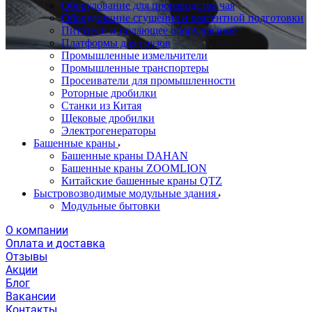
Оборудование для производства чая
Оборудование сгущения и реагентной подготовки
Питатели и подающее оборудование
Платформы для грузов
Промышленные измельчители
Промышленные транспортеры
Просеиватели для промышленности
Роторные дробилки
Станки из Китая
Щековые дробилки
Электрогенераторы
Башенные краны
Башенные краны DAHAN
Башенные краны ZOOMLION
Китайские башенные краны QTZ
Быстровозводимые модульные здания
Модульные бытовки
О компании
Оплата и доставка
Отзывы
Акции
Блог
Вакансии
Контакты