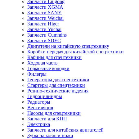
Запчасти Liugong
Запчасти XGMA
Запчасти SANY
Запчасти Weichai
Запчасти Higer
Запчасти Yuchai
Запчасти Cummins
Запчасти SDEC
Двигатели на китайскую спецтехнику
Коробки передач для китайской спецтехники
Кабины для спецтехники
Ходовая часть
Тормозные колодки
Фильтры
Генераторы для спецтехники
Стартеры для спецтехники
Резино-технические изделия
Гидроцилиндры
Радиаторы
Вентиляция
Насосы для спецтехники
Запчасти для КПП
Электрика
Запчасти для китайских двигателей
Зубы на ковш и ножи