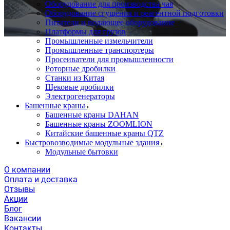
Оборудование для производства чая
Оборудование сгущения и реагентной подготовки
Питатели и подающее оборудование
Платформы для грузов
Промышленные измельчители
Промышленные транспортеры
Просеиватели для промышленности
Роторные дробилки
Станки из Китая
Щековые дробилки
Электрогенераторы
Башенные краны
Башенные краны DAHAN
Башенные краны ZOOMLION
Китайские башенные краны QTZ
Быстровозводимые модульные здания
Модульные бытовки
О компании
Оплата и доставка
Отзывы
Акции
Блог
Вакансии
Контакты