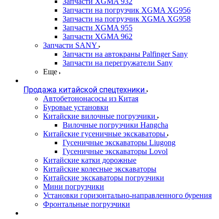
Запчасти XGMA 932
Запчасти на погрузчик XGMA XG956
Запчасти на погрузчик XGMA XG958
Запчасти XGMA 955
Запчасти XGMA 962
Запчасти SANY
Запчасти на автокраны Palfinger Sany
Запчасти на перегружатели Sany
Еще
Продажа китайской спецтехники
Автобетононасосы из Китая
Буровые установки
Китайские вилочные погрузчики
Вилочные погрузчики Hangcha
Китайские гусеничные экскаваторы
Гусеничные экскаваторы Liugong
Гусеничные экскаваторы Lovol
Китайские катки дорожные
Китайские колесные экскаваторы
Китайские экскаваторы погрузчики
Мини погрузчики
Установки горизонтально-направленного бурения
Фронтальные погрузчики