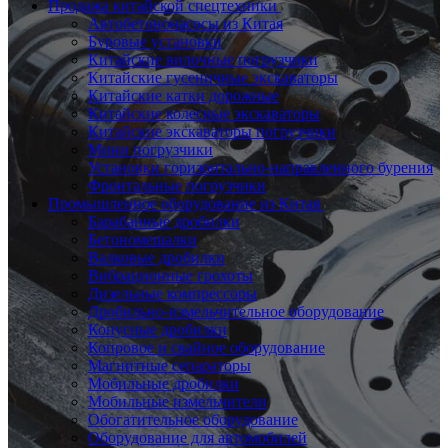
Продажа китайской спецтехники
Автобетононасосы из Китая
Буровые установки
Китайские вилочные погрузчики
Китайские гусеничные экскаваторы
Китайские катки дорожные
Китайские колесные экскаваторы
Китайские экскаваторы погрузчики
Мини погрузчики
Установки горизонтально-направленного бурения
Фронтальные погрузчики
Промышленное оборудование из Китая
Барабанные дробилки
Бетономешалки
Валковые дробилки
Вибрационные грохоты
Дизельные компрессоры
Дробильно-измельчительное оборудование
Конусные дробилки
Копровое и свайное оборудование
Магнитные сепараторы
Мобильные дробилки
Мобильные измельчители
Обогатительное оборудование
Оборудование для автомобилей