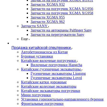
Запчасти на погрузчик XGMA XG951
Запчасти XGMA 932
Запчасти на погрузчик XGMA XG956
Запчасти на погрузчик XGMA XG958
Запчасти XGMA 955
Запчасти XGMA 962
Запчасти SANY
Запчасти на автокраны Palfinger Sany
Запчасти на перегружатели Sany
Еще
Продажа китайской спецтехники
Автобетононасосы из Китая
Буровые установки
Китайские вилочные погрузчики
Вилочные погрузчики Hangcha
Китайские гусеничные экскаваторы
Гусеничные экскаваторы Liugong
Гусеничные экскаваторы Lovol
Китайские катки дорожные
Китайские колесные экскаваторы
Китайские экскаваторы погрузчики
Мини погрузчики
Установки горизонтально-направленного бурения
Фронтальные погрузчики