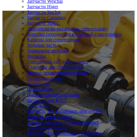
Запчасти Weichai
Запчасти Higer
Запчасти Yuchai
Запчасти Cummins
Запчасти SDEC
Двигатели на китайскую спецтехнику
Коробки передач для китайской спецтехники
Кабины для спецтехники
Ходовая часть
Тормозные колодки
Фильтры
Генераторы для спецтехники
Стартеры для спецтехники
Резино-технические изделия
Гидроцилиндры
Радиаторы
Вентиляция
Насосы для спецтехники
Запчасти для КПП
Электрика
Запчасти для китайских двигателей
Зубы на ковш и ножи
Прочие запчасти для спецтехники
Дробильные ковши
Запчасти для китайских грузовиков